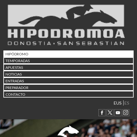
02/08 17:30
Abuztuaren 2a / 2 de ago
09/08 17:30
Abuztuaren 9a / 9 de ago
12/08 12:08
Abuztaren 12a / 12 de ag
15/08 17:05
Abuztuaren 15a / 15 de a
HIPÓDROMO
23/08 17:30
TEMPORADAS
Abuztuaren 23a / 23 de a
APUESTAS
30/08 17:30
NOTICIAS
Abuztuaren 30a / 30 de a
ENTRADAS
02/09 11:15
PREPARADOR
Irailaren 2a / 2 de septie
CONTACTO
06/09 17:30
Irailaren 6a / 6 de septie
EUS
ES
13/09 17:30
Irailaren 13a / 13 de sept
30/09 11:30
Irailaren 30a / 30 de sept
11/06 11:30