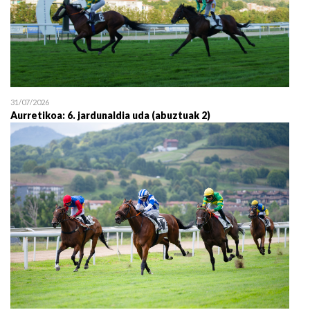
31/07/2026
Aurretikoa: 6. jardunaldia uda (abuztuak 2)