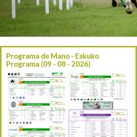
Irailaren 2a / 2 de septie
06/09 17:30
Irailaren 6a / 6 de septie
13/09 17:30
Irailaren 13a / 13 de sept
30/09 11:30
Irailaren 30a / 30 de sept
11/06 11:30
Ekainaren 11a / 11 de juni
Programa de Mano - Eskuko
05/07 11:30
Programa (09 - 08 - 2026)
Uztailaren 5a / 5 de julio
12/07 11:30
Uztailaren 12a / 12 de juli
19/07 11:30
Uztailaren 19a / 19 de juli
25/07 11:30
Uztailaren 25a / 25 de juli
02/08 17:30
Abuztuaren 2a / 2 de ago
09/08 17:30
Abuztuaren 9a / 9 de ago
12/08 12:08