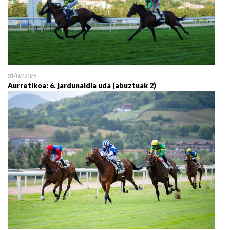
31/07/2026
Aurretikoa: 6. jardunaldia uda (abuztuak 2)