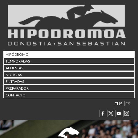
02/08 17:30
Abuztuaren 2a / 2 de ago
09/08 17:30
Abuztuaren 9a / 9 de ago
12/08 12:08
Abuztaren 12a / 12 de ag
15/08 17:05
Abuztuaren 15a / 15 de a
HIPÓDROMO
23/08 17:30
TEMPORADAS
Abuztuaren 23a / 23 de a
APUESTAS
30/08 17:30
NOTICIAS
Abuztuaren 30a / 30 de a
ENTRADAS
02/09 11:15
PREPARADOR
Irailaren 2a / 2 de septie
CONTACTO
06/09 17:30
Irailaren 6a / 6 de septie
EUS
ES
13/09 17:30
Irailaren 13a / 13 de sept
30/09 11:30
Irailaren 30a / 30 de sept
11/06 11:30