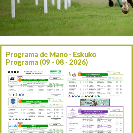
Irailaren 2a / 2 de septie
06/09 17:30
Irailaren 6a / 6 de septie
13/09 17:30
Irailaren 13a / 13 de sept
30/09 11:30
Irailaren 30a / 30 de sept
11/06 11:30
Ekainaren 11a / 11 de juni
Programa de Mano - Eskuko
05/07 11:30
Programa (09 - 08 - 2026)
Uztailaren 5a / 5 de julio
12/07 11:30
Uztailaren 12a / 12 de juli
19/07 11:30
Uztailaren 19a / 19 de juli
25/07 11:30
Uztailaren 25a / 25 de juli
02/08 17:30
Abuztuaren 2a / 2 de ago
09/08 17:30
Abuztuaren 9a / 9 de ago
12/08 12:08