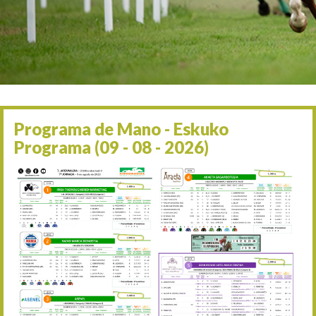
Irailaren 2a / 2 de septie
06/09 17:30
Irailaren 6a / 6 de septie
13/09 17:30
Irailaren 13a / 13 de sept
30/09 11:30
Irailaren 30a / 30 de sept
11/06 11:30
Ekainaren 11a / 11 de juni
Programa de Mano - Eskuko
05/07 11:30
Programa (09 - 08 - 2026)
Uztailaren 5a / 5 de julio
12/07 11:30
Uztailaren 12a / 12 de juli
19/07 11:30
Uztailaren 19a / 19 de juli
25/07 11:30
Uztailaren 25a / 25 de juli
02/08 17:30
Abuztuaren 2a / 2 de ago
09/08 17:30
Abuztuaren 9a / 9 de ago
12/08 12:24