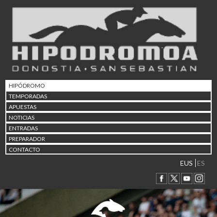
02/08 17:30
Abuztuaren 2a / 2 de ago
09/08 17:30
Abuztuaren 9a / 9 de ago
12/08 12:24
Abuztaren 12a / 12 de ag
15/08 17:05
Abuztuaren 15a / 15 de a
HIPÓDROMO
23/08 17:30
TEMPORADAS
Abuztuaren 23a / 23 de a
APUESTAS
30/08 17:30
NOTICIAS
Abuztuaren 30a / 30 de a
ENTRADAS
02/09 11:15
PREPARADOR
Irailaren 2a / 2 de septie
CONTACTO
06/09 17:30
Irailaren 6a / 6 de septie
EUS
ES
13/09 17:30
Irailaren 13a / 13 de sept
30/09 11:30
Irailaren 30a / 30 de sept
11/06 11:30