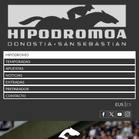
02/08 17:30
Abuztuaren 2a / 2 de ago
09/08 17:30
Abuztuaren 9a / 9 de ago
12/08 12:24
Abuztaren 12a / 12 de ag
15/08 17:05
Abuztuaren 15a / 15 de a
HIPÓDROMO
23/08 17:30
TEMPORADAS
Abuztuaren 23a / 23 de a
APUESTAS
30/08 17:30
NOTICIAS
Abuztuaren 30a / 30 de a
ENTRADAS
02/09 11:15
PREPARADOR
Irailaren 2a / 2 de septie
CONTACTO
06/09 17:30
Irailaren 6a / 6 de septie
EUS
ES
13/09 17:30
Irailaren 13a / 13 de sept
30/09 11:30
Irailaren 30a / 30 de sept
11/06 11:30