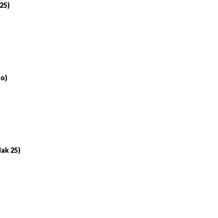
 25)
io)
lak 25)