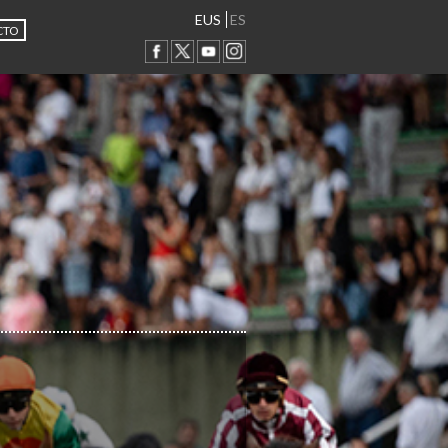
EUS
ES
CTO