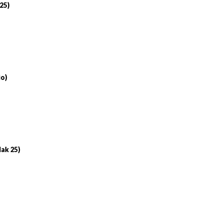
 25)
io)
lak 25)