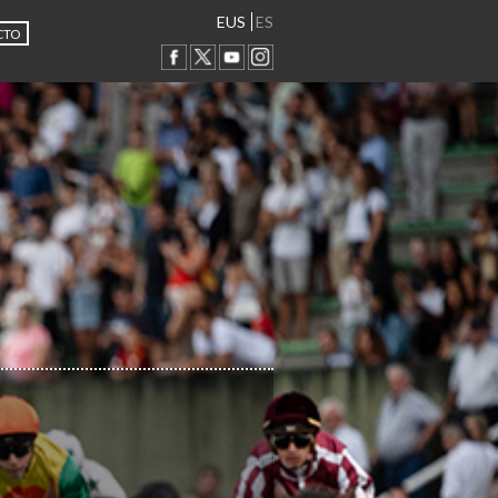
EUS
ES
CTO