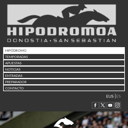
02/08 17:30
Abuztuaren 2a / 2 de ago
09/08 17:30
Abuztuaren 9a / 9 de ago
12/08 12:08
Abuztaren 12a / 12 de ag
15/08 17:05
Abuztuaren 15a / 15 de a
HIPÓDROMO
23/08 17:30
TEMPORADAS
Abuztuaren 23a / 23 de a
APUESTAS
30/08 17:30
NOTICIAS
Abuztuaren 30a / 30 de a
ENTRADAS
02/09 11:15
PREPARADOR
Irailaren 2a / 2 de septie
CONTACTO
06/09 17:30
Irailaren 6a / 6 de septie
EUS
ES
13/09 17:30
Irailaren 13a / 13 de sept
30/09 11:30
Irailaren 30a / 30 de sept
11/06 11:30