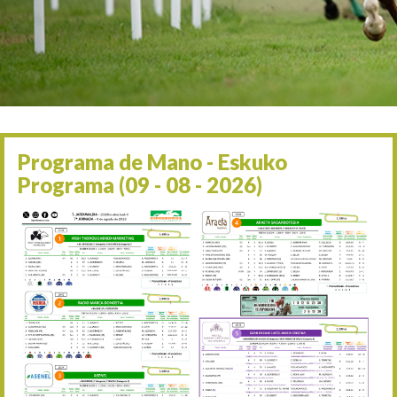
Irailaren 2a / 2 de septie
06/09 17:30
Irailaren 6a / 6 de septie
13/09 17:30
Irailaren 13a / 13 de sept
30/09 11:30
Irailaren 30a / 30 de sept
11/06 11:30
Ekainaren 11a / 11 de juni
Programa de Mano - Eskuko
05/07 11:30
Programa (09 - 08 - 2026)
Uztailaren 5a / 5 de julio
12/07 11:30
Uztailaren 12a / 12 de juli
19/07 11:30
Uztailaren 19a / 19 de juli
25/07 11:30
Uztailaren 25a / 25 de juli
02/08 17:30
Abuztuaren 2a / 2 de ago
09/08 17:30
Abuztuaren 9a / 9 de ago
12/08 12:08