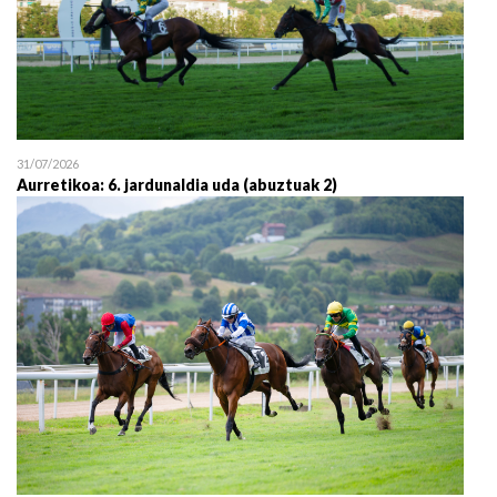
31/07/2026
Aurretikoa: 6. jardunaldia uda (abuztuak 2)