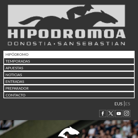
02/08 17:30
Abuztuaren 2a / 2 de ago
09/08 17:30
Abuztuaren 9a / 9 de ago
12/08 12:24
Abuztaren 12a / 12 de ag
15/08 17:05
Abuztuaren 15a / 15 de a
HIPÓDROMO
23/08 17:30
TEMPORADAS
Abuztuaren 23a / 23 de a
APUESTAS
30/08 17:30
NOTICIAS
Abuztuaren 30a / 30 de a
ENTRADAS
02/09 11:15
PREPARADOR
Irailaren 2a / 2 de septie
CONTACTO
06/09 17:30
Irailaren 6a / 6 de septie
EUS
ES
13/09 17:30
Irailaren 13a / 13 de sept
30/09 11:30
Irailaren 30a / 30 de sept
11/06 11:30