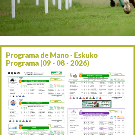
Irailaren 2a / 2 de septie
06/09 17:30
Irailaren 6a / 6 de septie
13/09 17:30
Irailaren 13a / 13 de sept
30/09 11:30
Irailaren 30a / 30 de sept
11/06 11:30
Ekainaren 11a / 11 de juni
Programa de Mano - Eskuko
05/07 11:30
Programa (09 - 08 - 2026)
Uztailaren 5a / 5 de julio
12/07 11:30
Uztailaren 12a / 12 de juli
19/07 11:30
Uztailaren 19a / 19 de juli
25/07 11:30
Uztailaren 25a / 25 de juli
02/08 17:30
Abuztuaren 2a / 2 de ago
09/08 17:30
Abuztuaren 9a / 9 de ago
12/08 12:24