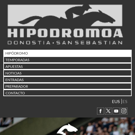
02/08 17:30
Abuztuaren 2a / 2 de ago
09/08 17:30
Abuztuaren 9a / 9 de ago
12/08 12:24
Abuztaren 12a / 12 de ag
15/08 17:05
Abuztuaren 15a / 15 de a
HIPÓDROMO
23/08 17:30
TEMPORADAS
Abuztuaren 23a / 23 de a
APUESTAS
30/08 17:30
NOTICIAS
Abuztuaren 30a / 30 de a
ENTRADAS
02/09 11:15
PREPARADOR
Irailaren 2a / 2 de septie
CONTACTO
06/09 17:30
Irailaren 6a / 6 de septie
EUS
ES
13/09 17:30
Irailaren 13a / 13 de sept
30/09 11:30
Irailaren 30a / 30 de sept
11/06 11:30