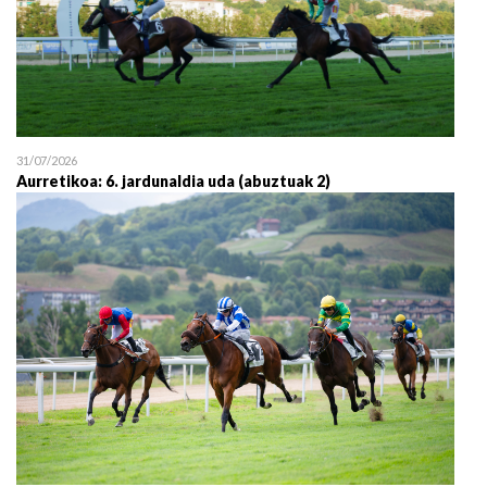
31/07/2026
Aurretikoa: 6. jardunaldia uda (abuztuak 2)