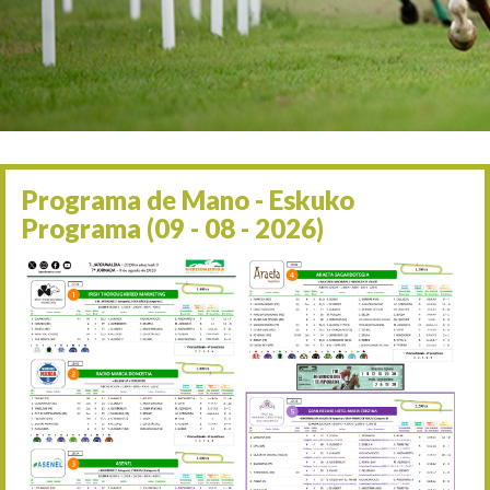
Irailaren 2a / 2 de septie
06/09 17:30
Irailaren 6a / 6 de septie
13/09 17:30
Irailaren 13a / 13 de sept
30/09 11:30
Irailaren 30a / 30 de sept
11/06 11:30
Ekainaren 11a / 11 de juni
Programa de Mano - Eskuko
05/07 11:30
Programa (09 - 08 - 2026)
Uztailaren 5a / 5 de julio
12/07 11:30
Uztailaren 12a / 12 de juli
19/07 11:30
Uztailaren 19a / 19 de juli
25/07 11:30
Uztailaren 25a / 25 de juli
02/08 17:30
Abuztuaren 2a / 2 de ago
09/08 17:30
Abuztuaren 9a / 9 de ago
12/08 12:24