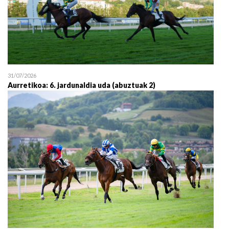
31/07/2026
Aurretikoa: 6. jardunaldia uda (abuztuak 2)