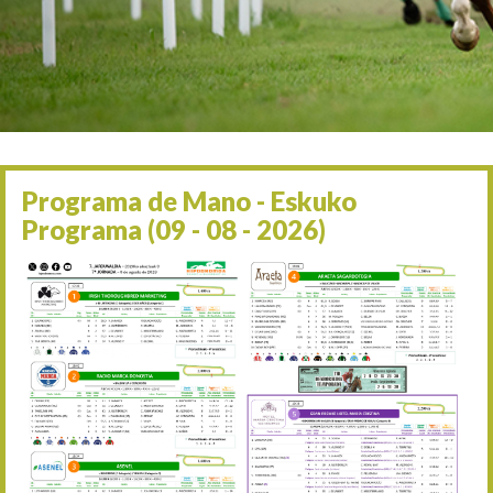
Irailaren 2a / 2 de septie
06/09 17:30
Irailaren 6a / 6 de septie
13/09 17:30
Irailaren 13a / 13 de sept
30/09 11:30
Irailaren 30a / 30 de sept
11/06 11:30
Ekainaren 11a / 11 de juni
Programa de Mano - Eskuko
05/07 11:30
Programa (09 - 08 - 2026)
Uztailaren 5a / 5 de julio
12/07 11:30
Uztailaren 12a / 12 de juli
19/07 11:30
Uztailaren 19a / 19 de juli
25/07 11:30
Uztailaren 25a / 25 de juli
02/08 17:30
Abuztuaren 2a / 2 de ago
09/08 17:30
Abuztuaren 9a / 9 de ago
12/08 12:08