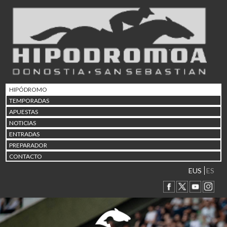
02/08 17:30
Abuztuaren 2a / 2 de ago
09/08 17:30
Abuztuaren 9a / 9 de ago
12/08 12:08
Abuztaren 12a / 12 de ag
15/08 17:05
Abuztuaren 15a / 15 de a
HIPÓDROMO
23/08 17:30
TEMPORADAS
Abuztuaren 23a / 23 de a
APUESTAS
30/08 17:30
NOTICIAS
Abuztuaren 30a / 30 de a
ENTRADAS
02/09 11:15
PREPARADOR
Irailaren 2a / 2 de septie
CONTACTO
06/09 17:30
Irailaren 6a / 6 de septie
EUS
ES
13/09 17:30
Irailaren 13a / 13 de sept
30/09 11:30
Irailaren 30a / 30 de sept
11/06 11:30