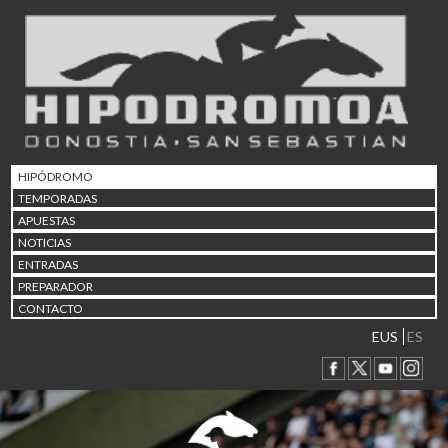
02/08 17:30
Abuztuaren 2a / 2 de ago
09/08 17:30
Abuztuaren 9a / 9 de ago
12/08 12:24
Abuztaren 12a / 12 de ag
15/08 17:05
Abuztuaren 15a / 15 de a
HIPÓDROMO
23/08 17:30
TEMPORADAS
Abuztuaren 23a / 23 de a
APUESTAS
30/08 17:30
NOTICIAS
Abuztuaren 30a / 30 de a
ENTRADAS
02/09 11:15
PREPARADOR
Irailaren 2a / 2 de septie
CONTACTO
06/09 17:30
Irailaren 6a / 6 de septie
EUS
ES
13/09 17:30
Irailaren 13a / 13 de sept
30/09 11:30
Irailaren 30a / 30 de sept
11/06 11:30