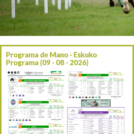
Irailaren 2a / 2 de septie
06/09 17:30
Irailaren 6a / 6 de septie
13/09 17:30
Irailaren 13a / 13 de sept
30/09 11:30
Irailaren 30a / 30 de sept
11/06 11:30
Ekainaren 11a / 11 de juni
Programa de Mano - Eskuko
05/07 11:30
Programa (09 - 08 - 2026)
Uztailaren 5a / 5 de julio
12/07 11:30
Uztailaren 12a / 12 de juli
19/07 11:30
Uztailaren 19a / 19 de juli
25/07 11:30
Uztailaren 25a / 25 de juli
02/08 17:30
Abuztuaren 2a / 2 de ago
09/08 17:30
Abuztuaren 9a / 9 de ago
12/08 12:24