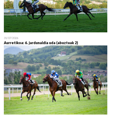
31/07/2026
Aurretikoa: 6. jardunaldia uda (abuztuak 2)