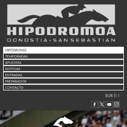
02/08 17:30
Abuztuaren 2a / 2 de ago
09/08 17:30
Abuztuaren 9a / 9 de ago
12/08 12:08
Abuztaren 12a / 12 de ag
15/08 17:05
Abuztuaren 15a / 15 de a
HIPÓDROMO
23/08 17:30
TEMPORADAS
Abuztuaren 23a / 23 de a
APUESTAS
30/08 17:30
NOTICIAS
Abuztuaren 30a / 30 de a
ENTRADAS
02/09 11:15
PREPARADOR
Irailaren 2a / 2 de septie
CONTACTO
06/09 17:30
Irailaren 6a / 6 de septie
EUS
ES
13/09 17:30
Irailaren 13a / 13 de sept
30/09 11:30
Irailaren 30a / 30 de sept
11/06 11:30