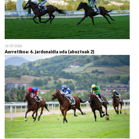
31/07/2026
Aurretikoa: 6. jardunaldia uda (abuztuak 2)