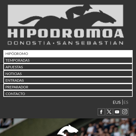
02/08 17:30
Abuztuaren 2a / 2 de ago
09/08 17:30
Abuztuaren 9a / 9 de ago
12/08 12:08
Abuztaren 12a / 12 de ag
15/08 17:05
Abuztuaren 15a / 15 de a
HIPÓDROMO
23/08 17:30
TEMPORADAS
Abuztuaren 23a / 23 de a
APUESTAS
30/08 17:30
NOTICIAS
Abuztuaren 30a / 30 de a
ENTRADAS
02/09 11:15
PREPARADOR
Irailaren 2a / 2 de septie
CONTACTO
06/09 17:30
Irailaren 6a / 6 de septie
EUS
ES
13/09 17:30
Irailaren 13a / 13 de sept
30/09 11:30
Irailaren 30a / 30 de sept
11/06 11:30