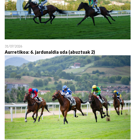
31/07/2026
Aurretikoa: 6. jardunaldia uda (abuztuak 2)