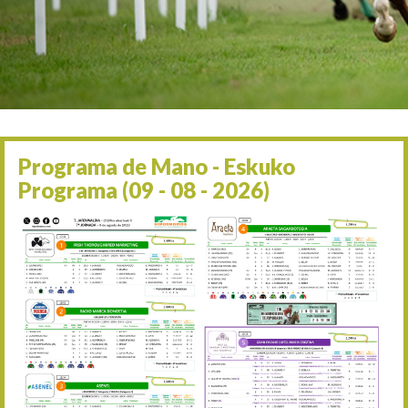
Irailaren 2a / 2 de septie
06/09 17:30
Irailaren 6a / 6 de septie
13/09 17:30
Irailaren 13a / 13 de sept
30/09 11:30
Irailaren 30a / 30 de sept
11/06 11:30
Ekainaren 11a / 11 de juni
Programa de Mano - Eskuko
05/07 11:30
Programa (09 - 08 - 2026)
Uztailaren 5a / 5 de julio
12/07 11:30
Uztailaren 12a / 12 de juli
19/07 11:30
Uztailaren 19a / 19 de juli
25/07 11:30
Uztailaren 25a / 25 de juli
02/08 17:30
Abuztuaren 2a / 2 de ago
09/08 17:30
Abuztuaren 9a / 9 de ago
12/08 12:24