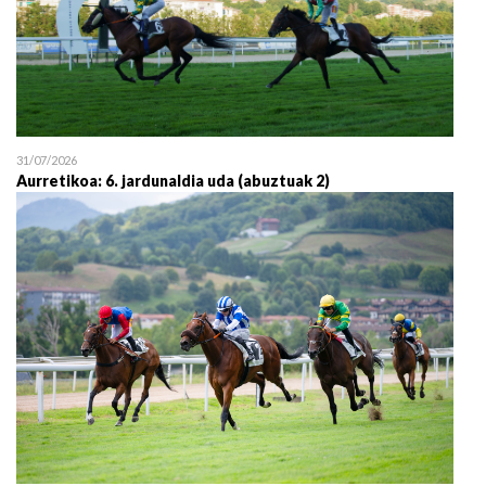
31/07/2026
Aurretikoa: 6. jardunaldia uda (abuztuak 2)