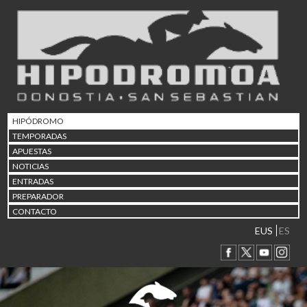
02/08 17:30
Abuztuaren 2a / 2 de ago
09/08 17:30
Abuztuaren 9a / 9 de ago
12/08 12:24
Abuztaren 12a / 12 de ag
15/08 17:05
Abuztuaren 15a / 15 de a
HIPÓDROMO
23/08 17:30
TEMPORADAS
Abuztuaren 23a / 23 de a
APUESTAS
30/08 17:30
NOTICIAS
Abuztuaren 30a / 30 de a
ENTRADAS
02/09 11:15
PREPARADOR
Irailaren 2a / 2 de septie
CONTACTO
06/09 17:30
Irailaren 6a / 6 de septie
EUS
ES
13/09 17:30
Irailaren 13a / 13 de sept
30/09 11:30
Irailaren 30a / 30 de sept
11/06 11:30