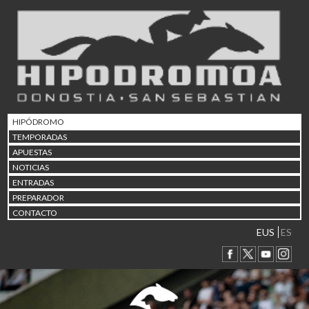
02/08 17:30
Abuztuaren 2a / 2 de ago
09/08 17:30
Abuztuaren 9a / 9 de ago
12/08 12:24
Abuztaren 12a / 12 de ag
15/08 17:05
Abuztuaren 15a / 15 de a
HIPÓDROMO
23/08 17:30
TEMPORADAS
Abuztuaren 23a / 23 de a
APUESTAS
30/08 17:30
NOTICIAS
Abuztuaren 30a / 30 de a
ENTRADAS
02/09 11:15
PREPARADOR
Irailaren 2a / 2 de septie
CONTACTO
06/09 17:30
Irailaren 6a / 6 de septie
EUS
ES
13/09 17:30
Irailaren 13a / 13 de sept
30/09 11:30
Irailaren 30a / 30 de sept
11/06 11:30