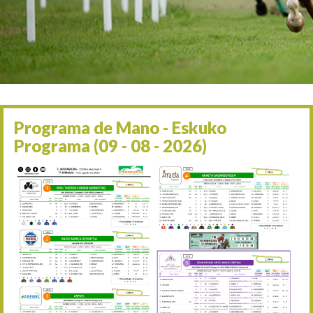
Irailaren 2a / 2 de septie
06/09 17:30
Irailaren 6a / 6 de septie
13/09 17:30
Irailaren 13a / 13 de sept
30/09 11:30
Irailaren 30a / 30 de sept
11/06 11:30
Ekainaren 11a / 11 de juni
Programa de Mano - Eskuko
05/07 11:30
Programa (09 - 08 - 2026)
Uztailaren 5a / 5 de julio
12/07 11:30
Uztailaren 12a / 12 de juli
19/07 11:30
Uztailaren 19a / 19 de juli
25/07 11:30
Uztailaren 25a / 25 de juli
02/08 17:30
Abuztuaren 2a / 2 de ago
09/08 17:30
Abuztuaren 9a / 9 de ago
12/08 12:24