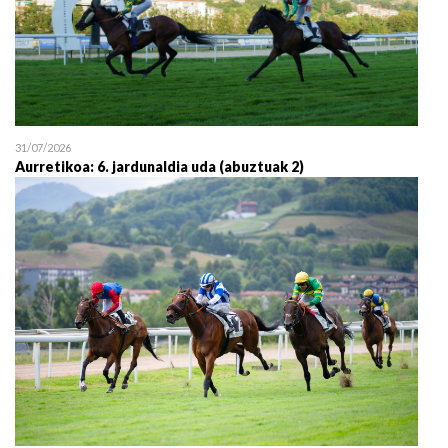
31/07/2026
Aurretikoa: 6. jardunaldia uda (abuztuak 2)