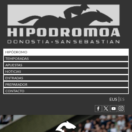
02/08 17:30
Abuztuaren 2a / 2 de ago
09/08 17:30
Abuztuaren 9a / 9 de ago
12/08 12:24
Abuztaren 12a / 12 de ag
15/08 17:05
Abuztuaren 15a / 15 de a
HIPÓDROMO
23/08 17:30
TEMPORADAS
Abuztuaren 23a / 23 de a
APUESTAS
30/08 17:30
NOTICIAS
Abuztuaren 30a / 30 de a
ENTRADAS
02/09 11:15
PREPARADOR
Irailaren 2a / 2 de septie
CONTACTO
06/09 17:30
Irailaren 6a / 6 de septie
EUS
ES
13/09 17:30
Irailaren 13a / 13 de sept
30/09 11:30
Irailaren 30a / 30 de sept
11/06 11:30