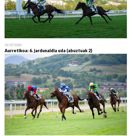
31/07/2026
Aurretikoa: 6. jardunaldia uda (abuztuak 2)