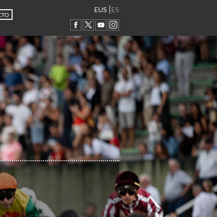
EUS
ES
CTO