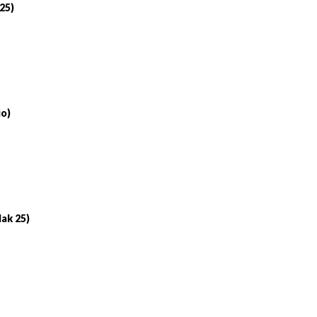
 25)
io)
lak 25)