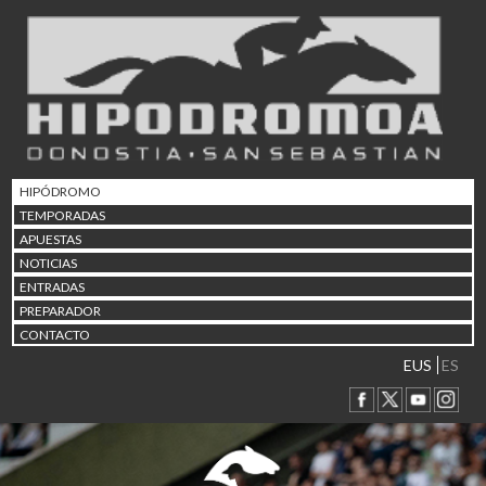
02/08 17:30
Abuztuaren 2a / 2 de ago
09/08 17:30
Abuztuaren 9a / 9 de ago
12/08 12:24
Abuztaren 12a / 12 de ag
15/08 17:05
Abuztuaren 15a / 15 de a
HIPÓDROMO
23/08 17:30
TEMPORADAS
Abuztuaren 23a / 23 de a
APUESTAS
30/08 17:30
NOTICIAS
Abuztuaren 30a / 30 de a
ENTRADAS
02/09 11:15
PREPARADOR
Irailaren 2a / 2 de septie
CONTACTO
06/09 17:30
Irailaren 6a / 6 de septie
EUS
ES
13/09 17:30
Irailaren 13a / 13 de sept
30/09 11:30
Irailaren 30a / 30 de sept
11/06 11:30