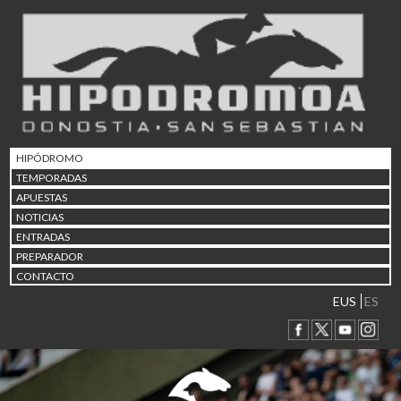
02/08 17:30
Abuztuaren 2a / 2 de ago
09/08 17:30
Abuztuaren 9a / 9 de ago
12/08 12:08
Abuztaren 12a / 12 de ag
15/08 17:05
Abuztuaren 15a / 15 de a
HIPÓDROMO
23/08 17:30
TEMPORADAS
Abuztuaren 23a / 23 de a
APUESTAS
30/08 17:30
NOTICIAS
Abuztuaren 30a / 30 de a
ENTRADAS
02/09 11:15
PREPARADOR
Irailaren 2a / 2 de septie
CONTACTO
06/09 17:30
Irailaren 6a / 6 de septie
EUS
ES
13/09 17:30
Irailaren 13a / 13 de sept
30/09 11:30
Irailaren 30a / 30 de sept
11/06 11:30