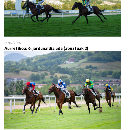
31/07/2026
Aurretikoa: 6. jardunaldia uda (abuztuak 2)