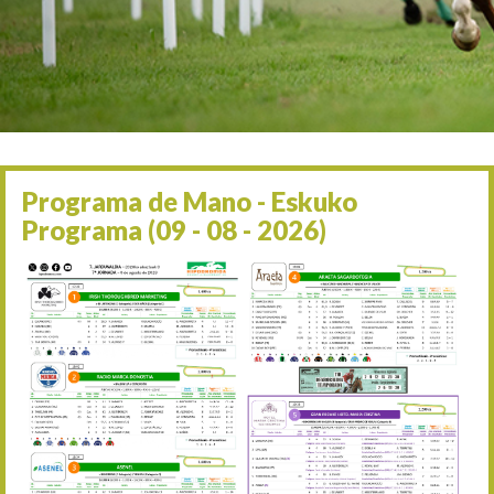
Irailaren 2a / 2 de septie
06/09 17:30
Irailaren 6a / 6 de septie
13/09 17:30
Irailaren 13a / 13 de sept
30/09 11:30
Irailaren 30a / 30 de sept
11/06 11:30
Ekainaren 11a / 11 de juni
Programa de Mano - Eskuko
05/07 11:30
Programa (09 - 08 - 2026)
Uztailaren 5a / 5 de julio
12/07 11:30
Uztailaren 12a / 12 de juli
19/07 11:30
Uztailaren 19a / 19 de juli
25/07 11:30
Uztailaren 25a / 25 de juli
02/08 17:30
Abuztuaren 2a / 2 de ago
09/08 17:30
Abuztuaren 9a / 9 de ago
12/08 12:08