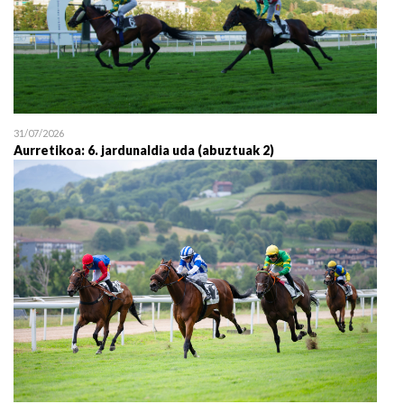
31/07/2026
Aurretikoa: 6. jardunaldia uda (abuztuak 2)