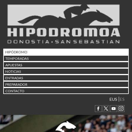
02/08 17:30
Abuztuaren 2a / 2 de ago
09/08 17:30
Abuztuaren 9a / 9 de ago
12/08 12:08
Abuztaren 12a / 12 de ag
15/08 17:05
Abuztuaren 15a / 15 de a
HIPÓDROMO
23/08 17:30
TEMPORADAS
Abuztuaren 23a / 23 de a
APUESTAS
30/08 17:30
NOTICIAS
Abuztuaren 30a / 30 de a
ENTRADAS
02/09 11:15
PREPARADOR
Irailaren 2a / 2 de septie
CONTACTO
06/09 17:30
Irailaren 6a / 6 de septie
EUS
ES
13/09 17:30
Irailaren 13a / 13 de sept
30/09 11:30
Irailaren 30a / 30 de sept
11/06 11:30