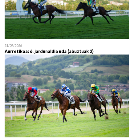
31/07/2026
Aurretikoa: 6. jardunaldia uda (abuztuak 2)