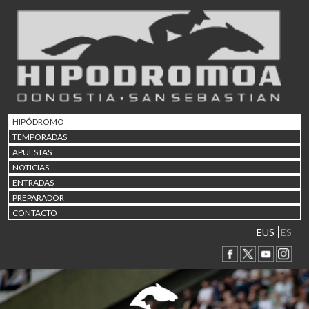
02/08 17:30
Abuztuaren 2a / 2 de ago
09/08 17:30
Abuztuaren 9a / 9 de ago
12/08 12:08
Abuztaren 12a / 12 de ag
15/08 17:05
Abuztuaren 15a / 15 de a
HIPÓDROMO
23/08 17:30
TEMPORADAS
Abuztuaren 23a / 23 de a
APUESTAS
30/08 17:30
NOTICIAS
Abuztuaren 30a / 30 de a
ENTRADAS
02/09 11:15
PREPARADOR
Irailaren 2a / 2 de septie
CONTACTO
06/09 17:30
Irailaren 6a / 6 de septie
EUS
ES
13/09 17:30
Irailaren 13a / 13 de sept
30/09 11:30
Irailaren 30a / 30 de sept
11/06 11:30