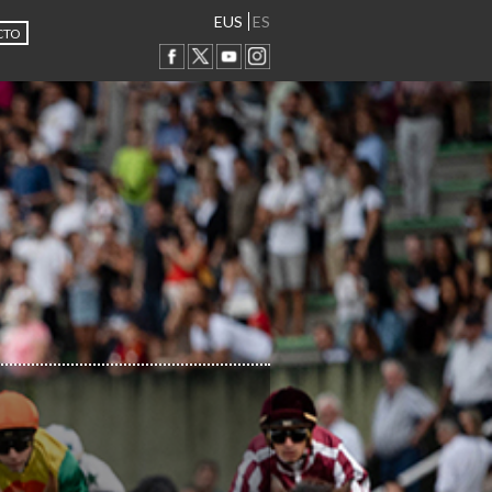
EUS
ES
CTO