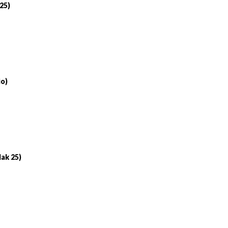
 25)
io)
lak 25)