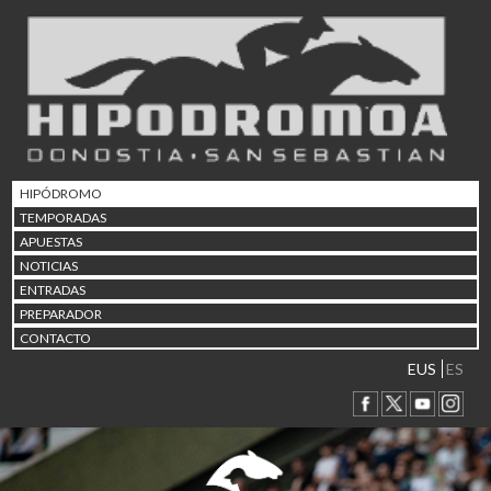
02/08 17:30
Abuztuaren 2a / 2 de ago
09/08 17:30
Abuztuaren 9a / 9 de ago
12/08 12:24
Abuztaren 12a / 12 de ag
15/08 17:05
Abuztuaren 15a / 15 de a
HIPÓDROMO
23/08 17:30
TEMPORADAS
Abuztuaren 23a / 23 de a
APUESTAS
30/08 17:30
NOTICIAS
Abuztuaren 30a / 30 de a
ENTRADAS
02/09 11:15
PREPARADOR
Irailaren 2a / 2 de septie
CONTACTO
06/09 17:30
Irailaren 6a / 6 de septie
EUS
ES
13/09 17:30
Irailaren 13a / 13 de sept
30/09 11:30
Irailaren 30a / 30 de sept
11/06 11:30