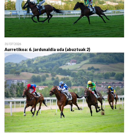
31/07/2026
Aurretikoa: 6. jardunaldia uda (abuztuak 2)