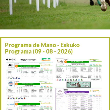
Irailaren 2a / 2 de septie
06/09 17:30
Irailaren 6a / 6 de septie
13/09 17:30
Irailaren 13a / 13 de sept
30/09 11:30
Irailaren 30a / 30 de sept
11/06 11:30
Ekainaren 11a / 11 de juni
Programa de Mano - Eskuko
05/07 11:30
Programa (09 - 08 - 2026)
Uztailaren 5a / 5 de julio
12/07 11:30
Uztailaren 12a / 12 de juli
19/07 11:30
Uztailaren 19a / 19 de juli
25/07 11:30
Uztailaren 25a / 25 de juli
02/08 17:30
Abuztuaren 2a / 2 de ago
09/08 17:30
Abuztuaren 9a / 9 de ago
12/08 12:24