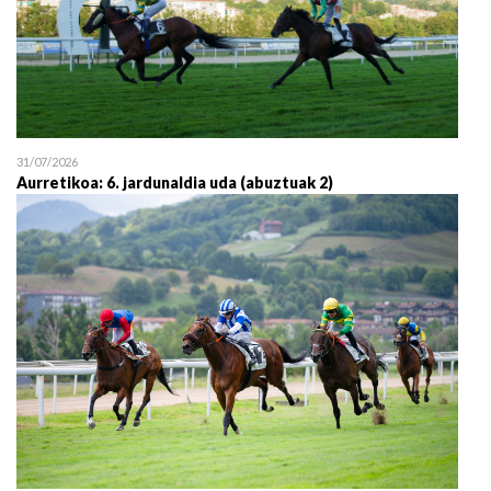
31/07/2026
Aurretikoa: 6. jardunaldia uda (abuztuak 2)