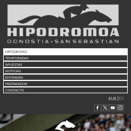
02/08 17:30
Abuztuaren 2a / 2 de ago
09/08 17:30
Abuztuaren 9a / 9 de ago
12/08 12:24
Abuztaren 12a / 12 de ag
15/08 17:05
Abuztuaren 15a / 15 de a
HIPÓDROMO
23/08 17:30
TEMPORADAS
Abuztuaren 23a / 23 de a
APUESTAS
30/08 17:30
NOTICIAS
Abuztuaren 30a / 30 de a
ENTRADAS
02/09 11:15
PREPARADOR
Irailaren 2a / 2 de septie
CONTACTO
06/09 17:30
Irailaren 6a / 6 de septie
EUS
ES
13/09 17:30
Irailaren 13a / 13 de sept
30/09 11:30
Irailaren 30a / 30 de sept
11/06 11:30