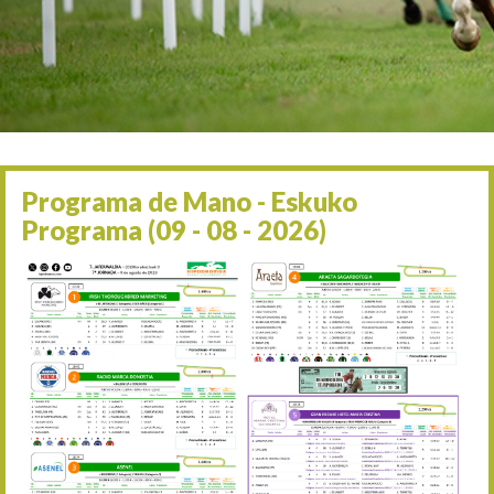
Irailaren 2a / 2 de septie
06/09 17:30
Irailaren 6a / 6 de septie
13/09 17:30
Irailaren 13a / 13 de sept
30/09 11:30
Irailaren 30a / 30 de sept
11/06 11:30
Ekainaren 11a / 11 de juni
Programa de Mano - Eskuko
05/07 11:30
Programa (09 - 08 - 2026)
Uztailaren 5a / 5 de julio
12/07 11:30
Uztailaren 12a / 12 de juli
19/07 11:30
Uztailaren 19a / 19 de juli
25/07 11:30
Uztailaren 25a / 25 de juli
02/08 17:30
Abuztuaren 2a / 2 de ago
09/08 17:30
Abuztuaren 9a / 9 de ago
12/08 12:08