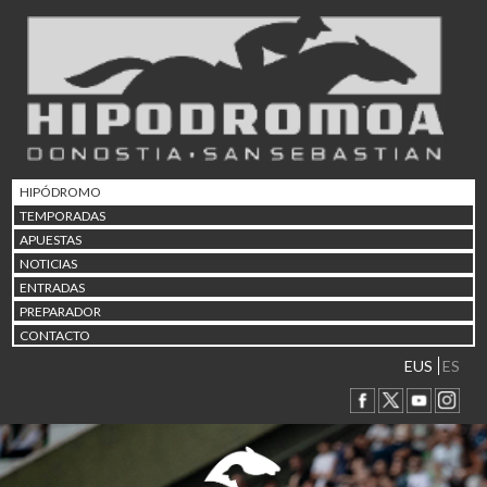
02/08 17:30
Abuztuaren 2a / 2 de ago
09/08 17:30
Abuztuaren 9a / 9 de ago
12/08 12:08
Abuztaren 12a / 12 de ag
15/08 17:05
Abuztuaren 15a / 15 de a
HIPÓDROMO
23/08 17:30
TEMPORADAS
Abuztuaren 23a / 23 de a
APUESTAS
30/08 17:30
NOTICIAS
Abuztuaren 30a / 30 de a
ENTRADAS
02/09 11:15
PREPARADOR
Irailaren 2a / 2 de septie
CONTACTO
06/09 17:30
Irailaren 6a / 6 de septie
EUS
ES
13/09 17:30
Irailaren 13a / 13 de sept
30/09 11:30
Irailaren 30a / 30 de sept
11/06 11:30