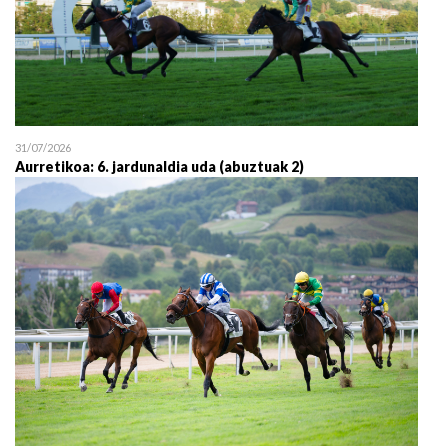
31/07/2026
Aurretikoa: 6. jardunaldia uda (abuztuak 2)