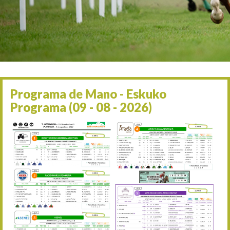
Irailaren 2a / 2 de septie
06/09 17:30
Irailaren 6a / 6 de septie
13/09 17:30
Irailaren 13a / 13 de sept
30/09 11:30
Irailaren 30a / 30 de sept
11/06 11:30
Ekainaren 11a / 11 de juni
Programa de Mano - Eskuko
05/07 11:30
Programa (09 - 08 - 2026)
Uztailaren 5a / 5 de julio
12/07 11:30
Uztailaren 12a / 12 de juli
19/07 11:30
Uztailaren 19a / 19 de juli
25/07 11:30
Uztailaren 25a / 25 de juli
02/08 17:30
Abuztuaren 2a / 2 de ago
09/08 17:30
Abuztuaren 9a / 9 de ago
12/08 12:24