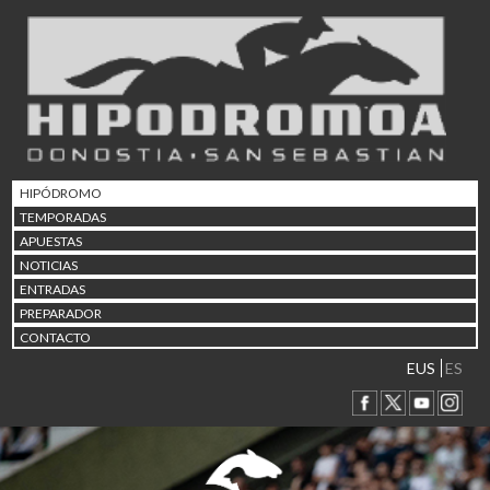
02/08 17:30
Abuztuaren 2a / 2 de ago
09/08 17:30
Abuztuaren 9a / 9 de ago
12/08 12:24
Abuztaren 12a / 12 de ag
15/08 17:05
Abuztuaren 15a / 15 de a
HIPÓDROMO
23/08 17:30
TEMPORADAS
Abuztuaren 23a / 23 de a
APUESTAS
30/08 17:30
NOTICIAS
Abuztuaren 30a / 30 de a
ENTRADAS
02/09 11:15
PREPARADOR
Irailaren 2a / 2 de septie
CONTACTO
06/09 17:30
Irailaren 6a / 6 de septie
EUS
ES
13/09 17:30
Irailaren 13a / 13 de sept
30/09 11:30
Irailaren 30a / 30 de sept
11/06 11:30