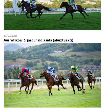
31/07/2026
Aurretikoa: 6. jardunaldia uda (abuztuak 2)