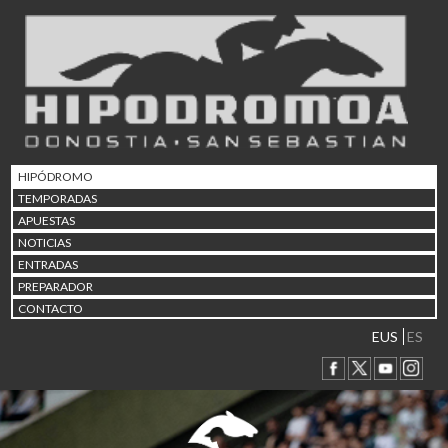
02/08 17:30
Abuztuaren 2a / 2 de ago
09/08 17:30
Abuztuaren 9a / 9 de ago
12/08 12:24
Abuztaren 12a / 12 de ag
15/08 17:05
Abuztuaren 15a / 15 de a
HIPÓDROMO
23/08 17:30
TEMPORADAS
Abuztuaren 23a / 23 de a
APUESTAS
30/08 17:30
NOTICIAS
Abuztuaren 30a / 30 de a
ENTRADAS
02/09 11:15
PREPARADOR
Irailaren 2a / 2 de septie
CONTACTO
06/09 17:30
Irailaren 6a / 6 de septie
EUS
ES
13/09 17:30
Irailaren 13a / 13 de sept
30/09 11:30
Irailaren 30a / 30 de sept
11/06 11:30