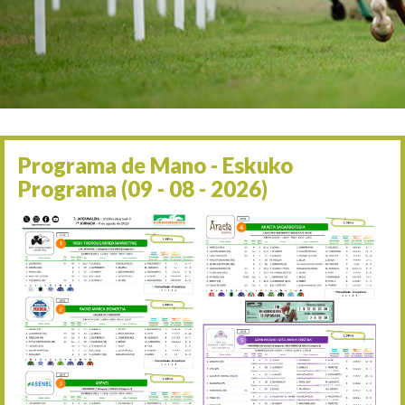
Irailaren 2a / 2 de septie
06/09 17:30
Irailaren 6a / 6 de septie
13/09 17:30
Irailaren 13a / 13 de sept
30/09 11:30
Irailaren 30a / 30 de sept
11/06 11:30
Ekainaren 11a / 11 de juni
Programa de Mano - Eskuko
05/07 11:30
Programa (09 - 08 - 2026)
Uztailaren 5a / 5 de julio
12/07 11:30
Uztailaren 12a / 12 de juli
19/07 11:30
Uztailaren 19a / 19 de juli
25/07 11:30
Uztailaren 25a / 25 de juli
02/08 17:30
Abuztuaren 2a / 2 de ago
09/08 17:30
Abuztuaren 9a / 9 de ago
12/08 12:24