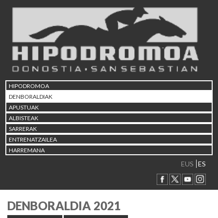
HIPODROMOA
DENBORALDIAK
APUSTUAK
ALBISTEAK
SARRERAK
ENTRENATZAILEA
HARREMANA
EUS
ES
DENBORALDIA 2021