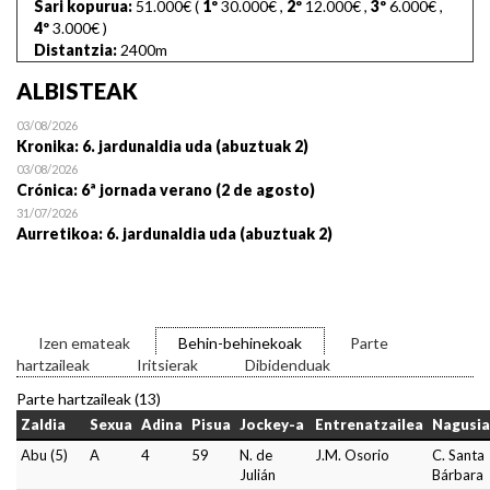
Sari kopurua:
51.000€ (
1º
30.000€
,
2º
12.000€
,
3º
6.000€
,
4º
3.000€
)
Distantzia:
2400m
ALBISTEAK
03/08/2026
Kronika: 6. jardunaldia uda (abuztuak 2)
03/08/2026
Crónica: 6ª jornada verano (2 de agosto)
31/07/2026
Aurretikoa: 6. jardunaldia uda (abuztuak 2)
Izen emateak
Behin-behinekoak
Parte
hartzaileak
Iritsierak
Dibidenduak
Parte hartzaileak (13)
Zaldia
Sexua
Adina
Pisua
Jockey-a
Entrenatzailea
Nagusia
Abu (5)
A
4
59
N. de
J.M. Osorio
C. Santa
Julián
Bárbara