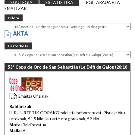
EGUTEGIA
ESTATISTIKA
EGITARAUA ETA
EMAITZAK
Bilera
AKTA
Lasterketa
53ª Copa de Oro de San Sebastián (Le Défi du Galop)
20:10
Emaitza Ofizialak
Baldintzak:
HIRU URTETIK GORAKO zaldi eta behorrentzat. Pisuak: hiru
urtekoak, 54,5 kilo; lau urte eta gorakoak, 59 kilo.
Mota:
Baldintzatua
Maila:
A