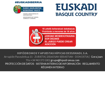
HIPÓDROMOS Y APUESTAS HÍPICAS DE EUSKADI, S.A.
Arrapide Pasealekua 11 - ZUBIETA | 20160 SAN SEBASTIAN - DONOSTIA |
Gora joan
Tfo:+34 943 373 180 |
grupo@hipodromoa.com
PROTECCIÓN DE DATOS
-
SISTEMA INTERNO DE INFORMACIÓN
-
REGLAMENTO
RÉGIMEN INTERNO