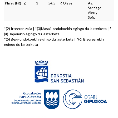
Philau (FR)
Z
3
54.5
P. Olave
As.
Santiago-
Alex y
Sofia
*(2) Irteeran zaila | *(3)Masail-ondokoekin egingo du lasterketa | *
(4) Tapoiekin egingo du lasterketa
*(5) Begi-ondokoekin egingo du lasterketa | *(6) Bisorearekin
egingo du lasterketa