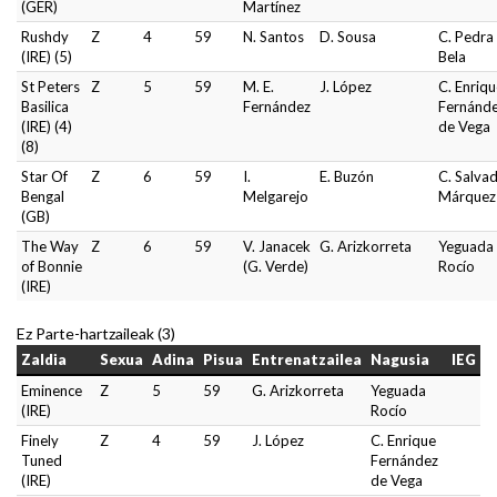
(GER)
Martínez
Rushdy
Z
4
59
N. Santos
D. Sousa
C. Pedra
(IRE) (5)
Bela
St Peters
Z
5
59
M. E.
J. López
C. Enriq
Basilica
Fernández
Fernánd
(IRE) (4)
de Vega
(8)
Star Of
Z
6
59
I.
E. Buzón
C. Salva
Bengal
Melgarejo
Márquez
(GB)
The Way
Z
6
59
V. Janacek
G. Arizkorreta
Yeguada
of Bonnie
(G. Verde)
Rocío
(IRE)
Ez Parte-hartzaileak (3)
Zaldia
Sexua
Adina
Pisua
Entrenatzailea
Nagusia
IEG
Eminence
Z
5
59
G. Arizkorreta
Yeguada
(IRE)
Rocío
Finely
Z
4
59
J. López
C. Enrique
Tuned
Fernández
(IRE)
de Vega