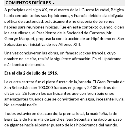
COMIENZOS DIFÍCILES
A principios del siglo XX, en el marco de la I Guerra Mundial, Bélgica
había cerrado todos sus hipódromos, y Francia, debido a la obligada
política de austeridad, prácticamente no disponía de terrenos
hábiles para reuniones hípicas. Fue en este contexto cuando, dicen
los estudiosos, el Presidente de la Sociedad de Carreras, Mr.
George Marquet, propuso la construcción de un Hipódromo en San
Sebastián por iniciativa de rey Alfonso XIII.
Una vez concluyeron las obras, un famoso jockey francés, cuyo
nombre no se cita, realizó la siguiente afirmación: Es el Hipódromo
más bonito del mundo.
Era el día 2 de julio de 1916.
La cuarta carrera fue el plato fuerte de la jornada. El Gran Premio de
San Sebastián con 100.000 francos en juego y 2.400 metros de
distancia; 26 fueron los participantes que corrieron bajo unos
amenazantes truenos que se convirtieron en agua, incesante lluvia.
No se movió nadie.
Todos estuvieron de acuerdo; la prensa local, la madrileña, la de
Biarritz, la de París y la de Londres: San Sebastián ha dado un paso
de gigante hacia el primer puesto de los hipódromos del mundo.