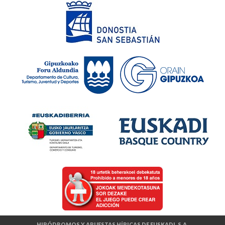
HIPÓDROMOS Y APUESTAS HÍPICAS DE EUSKADI, S.A.