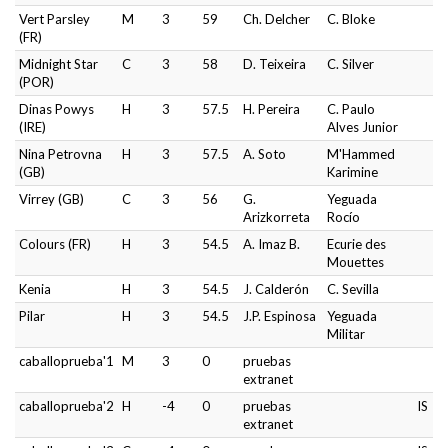
Vert Parsley
M
3
59
Ch. Delcher
C. Bloke
(FR)
Midnight Star
C
3
58
D. Teixeira
C. Silver
(POR)
Dinas Powys
H
3
57.5
H. Pereira
C. Paulo
(IRE)
Alves Junior
Nina Petrovna
H
3
57.5
A. Soto
M'Hammed
(GB)
Karimine
Virrey (GB)
C
3
56
G.
Yeguada
Arizkorreta
Rocío
Colours (FR)
H
3
54.5
A. Imaz B.
Ecurie des
Mouettes
Kenia
H
3
54.5
J. Calderón
C. Sevilla
Pilar
H
3
54.5
J.P. Espinosa
Yeguada
Militar
caballoprueba'1
M
3
0
pruebas
extranet
caballoprueba'2
H
-4
0
pruebas
IS
extranet