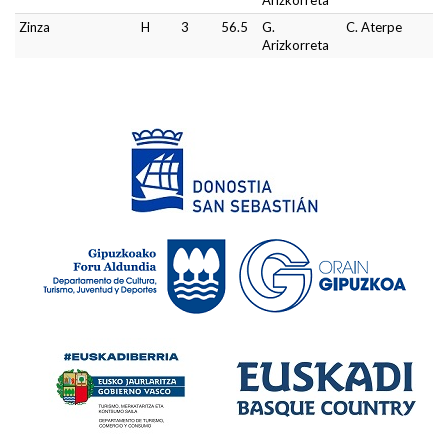
Arizkorreta
Zinza
H
3
56.5
G.
C. Aterpe
Arizkorreta