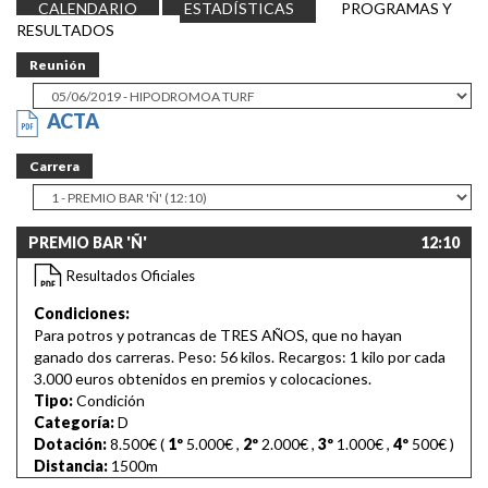
CALENDARIO
ESTADÍSTICAS
PROGRAMAS Y
RESULTADOS
Reunión
ACTA
Carrera
PREMIO BAR 'Ñ'
12:10
Resultados Oficiales
Condiciones:
Para potros y potrancas de TRES AÑOS, que no hayan
ganado dos carreras. Peso: 56 kilos. Recargos: 1 kilo por cada
3.000 euros obtenidos en premios y colocaciones.
Tipo:
Condición
Categoría:
D
Dotación:
8.500€ (
1º
5.000€
,
2º
2.000€
,
3º
1.000€
,
4º
500€
)
Distancia:
1500m