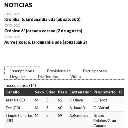
NOTICIAS
03/08/2026
Kronika: 6. jardunaldia uda (abuztuak 2)
03/08/2026
Crónica: 6ª jornada verano (2 de agosto)
31/07/2026
Aurretikoa: 6. jardunaldia uda (abuztuak 2)
Inscripciones
Provisionales
Participantes
Llegadas
Dividendos
Video
Inscripciones (14)
Caballo
Sexo
Edad
Peso
Entrenador
Propietario
IS
Arenal (IRE)
M
3
62
P. Olave
C. Feroz
Zee (GB)
M
3
60
A. Imaz B.
C. Martul
Timple Canarias
M
3
59
A.Remolina
Grupo
(IRE)
Bolaños Gran
Canaria