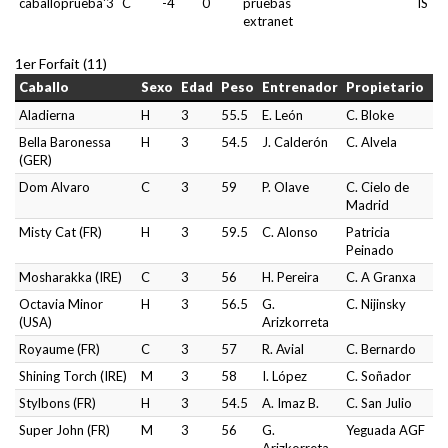
caballoprueba'3
C
-4
0
pruebas
IS
extranet
1er Forfait (11)
Caballo
Sexo
Edad
Peso
Entrenador
Propietario
Aladierna
H
3
55.5
E. León
C. Bloke
Bella Baronessa
H
3
54.5
J. Calderón
C. Alvela
(GER)
Dom Alvaro
C
3
59
P. Olave
C. Cielo de
Madrid
Misty Cat (FR)
H
3
59.5
C. Alonso
Patricia
Peinado
Mosharakka (IRE)
C
3
56
H. Pereira
C. A Granxa
Octavia Minor
H
3
56.5
G.
C. Nijinsky
(USA)
Arizkorreta
Royaume (FR)
C
3
57
R. Avial
C. Bernardo
Shining Torch (IRE)
M
3
58
I. López
C. Soñador
Stylbons (FR)
H
3
54.5
A. Imaz B.
C. San Julio
Super John (FR)
M
3
56
G.
Yeguada AGF