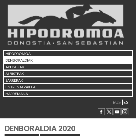
HIPODROMOA
DENBORALDIAK
APUSTUAK
ALBISTEAK
SARRERAK
ENTRENATZAILEA
HARREMANA
EUS
ES
DENBORALDIA 2020