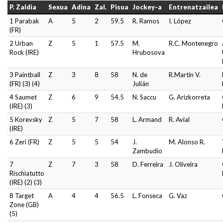
P. Zaldia
Sexua
Adina
Zal.
Pisua
Jockey-a
Entrenatzailea
1 Parabak
A
5
2
59.5
R. Ramos
I. López
(FR)
2 Urban
Z
5
1
57.5
M.
R.C. Montenegro
Rock (IRE)
Hrubosova
3 Paintball
Z
3
8
58
N. de
R.Martín V.
(FR) (3) (4)
Julián
4 Saumet
Z
6
9
54.5
N. Saccu
G. Arizkorreta
(IRE) (3)
5 Korevsky
Z
5
7
58
L. Armand
R. Avial
(IRE)
6 Zeri (FR)
Z
5
5
54
J.
M. Alonso R.
Zambudio
7
Z
7
3
58
D. Ferreira
J. Oliveira
Rischiatutto
(IRE) (2) (3)
8 Target
A
4
4
56.5
L. Fonseca
G. Vaz
Zone (GB)
(5)