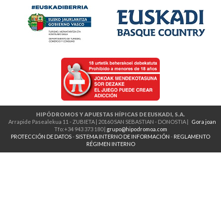
HIPÓDROMOS Y APUESTAS HÍPICAS DE EUSKADI, S.A.
Arrapide Pasealekua 11 - ZUBIETA | 20160 SAN SEBASTIAN - DONOSTIA |
Gora joan
Tfo:+34 943 373 180 |
grupo@hipodromoa.com
PROTECCIÓN DE DATOS
-
SISTEMA INTERNO DE INFORMACIÓN
-
REGLAMENTO
RÉGIMEN INTERNO