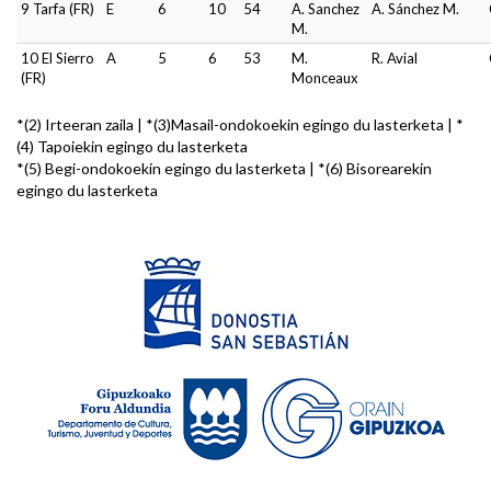
9 Tarfa (FR)
E
6
10
54
A. Sanchez
A. Sánchez M.
M.
10 El Sierro
A
5
6
53
M.
R. Avial
(FR)
Monceaux
*(2) Irteeran zaila | *(3)Masail-ondokoekin egingo du lasterketa | *
(4) Tapoiekin egingo du lasterketa
*(5) Begi-ondokoekin egingo du lasterketa | *(6) Bisorearekin
egingo du lasterketa