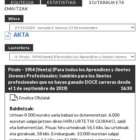
EGUTEGIA
ESTATISTIKA
EGITARAUA ETA
EMAITZAK
Bilera
AKTA
Lasterketa
Pirulo - 1954 (Venta) (Para todos los Aprendices y Jinetes
Jóvenes Profesionales; también para los Jinetes
profesionales que no hayan ganado DOCE carreras desde
el 1 de septiembre de 2019)
16:30
Emaitza Ofizialak
Baldintzak:
Urtean 8 000 euroko saria irabazi ez dutenenetzat, 6.000
eurotan salgai jartzen diren HIRU URTETIK GORAKO, zaldi
eta behorrentzat. Pisua: hiru urteakoak 56,5 kilo, lau urtekoak
eta gorakoak, 58 kilo. Errekarguak: 10.000 eurotan salgai
jartzen direneri, 1.5 kilo; eta 12.000 eurotan salgai jartzen