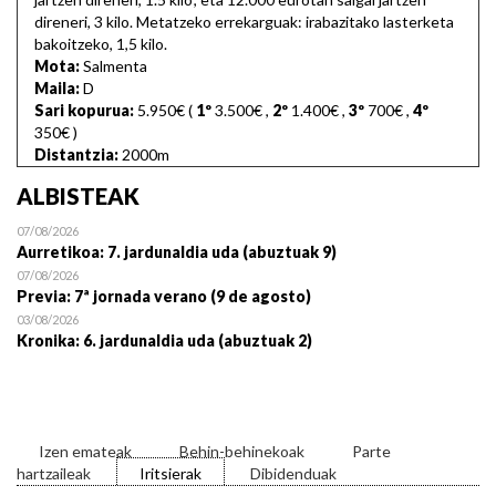
direneri, 3 kilo. Metatzeko errekarguak: irabazitako lasterketa
bakoitzeko, 1,5 kilo.
Mota:
Salmenta
Maila:
D
Sari kopurua:
5.950€ (
1º
3.500€
,
2º
1.400€
,
3º
700€
,
4º
350€
)
Distantzia:
2000m
ALBISTEAK
07/08/2026
Aurretikoa: 7. jardunaldia uda (abuztuak 9)
07/08/2026
Previa: 7ª jornada verano (9 de agosto)
03/08/2026
Kronika: 6. jardunaldia uda (abuztuak 2)
Izen emateak
Behin-behinekoak
Parte
hartzaileak
Iritsierak
Dibidenduak