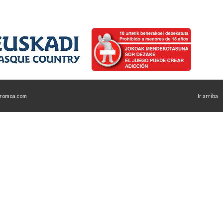
romoa.com
Ir arriba