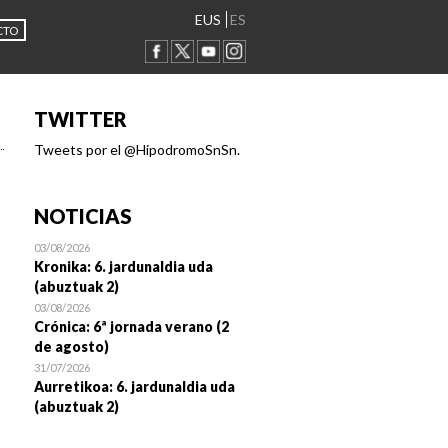
EUS
ES
CTO
TWITTER
Tweets por el @HipodromoSnSn.
NOTICIAS
03/08/2026
Kronika: 6. jardunaldia uda
(abuztuak 2)
03/08/2026
Crónica: 6ª jornada verano (2
de agosto)
31/07/2026
Aurretikoa: 6. jardunaldia uda
(abuztuak 2)