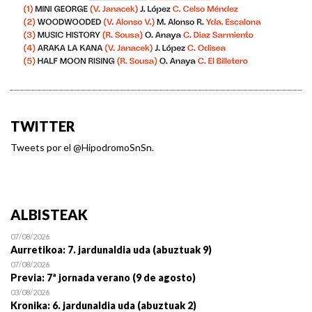
TWITTER
Tweets por el @HipodromoSnSn.
ALBISTEAK
07/08/2026
Aurretikoa: 7. jardunaldia uda (abuztuak 9)
07/08/2026
Previa: 7ª jornada verano (9 de agosto)
03/08/2026
Kronika: 6. jardunaldia uda (abuztuak 2)