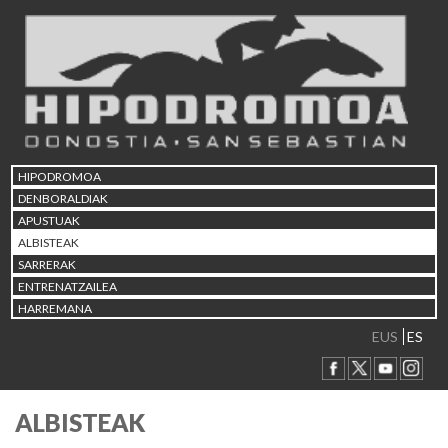
HIPODROMOA
DENBORALDIAK
APUSTUAK
ALBISTEAK
SARRERAK
ENTRENATZAILEA
HARREMANA
EUS
ES
ALBISTEAK