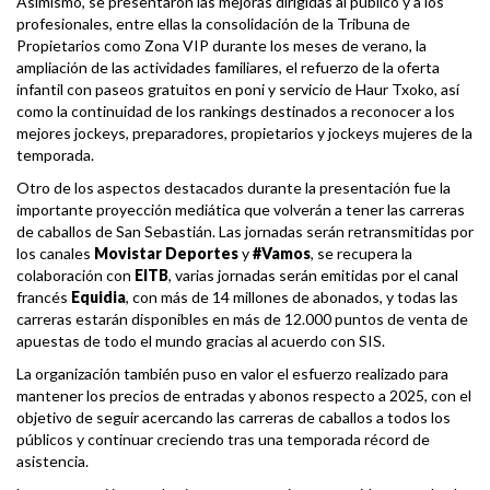
Asimismo, se presentaron las mejoras dirigidas al público y a los
profesionales, entre ellas la consolidación de la Tribuna de
Propietarios como Zona VIP durante los meses de verano, la
ampliación de las actividades familiares, el refuerzo de la oferta
infantil con paseos gratuitos en poni y servicio de Haur Txoko, así
como la continuidad de los rankings destinados a reconocer a los
mejores jockeys, preparadores, propietarios y jockeys mujeres de la
temporada.
Otro de los aspectos destacados durante la presentación fue la
importante proyección mediática que volverán a tener las carreras
de caballos de San Sebastián. Las jornadas serán retransmitidas por
los canales
Movistar Deportes
y
#Vamos
, se recupera la
colaboración con
EITB
, varias jornadas serán emitidas por el canal
francés
Equidia
, con más de 14 millones de abonados, y todas las
carreras estarán disponibles en más de 12.000 puntos de venta de
apuestas de todo el mundo gracias al acuerdo con SIS.
La organización también puso en valor el esfuerzo realizado para
mantener los precios de entradas y abonos respecto a 2025, con el
objetivo de seguir acercando las carreras de caballos a todos los
públicos y continuar creciendo tras una temporada récord de
asistencia.