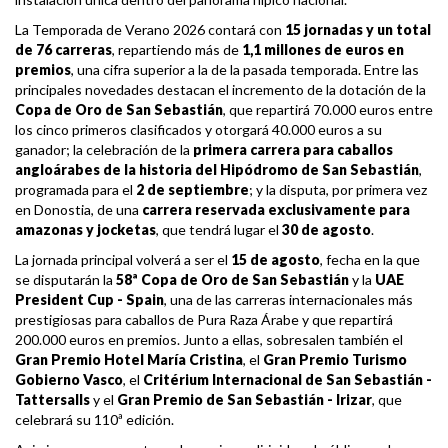
La Temporada de Verano 2026 contará con
15 jornadas y un total
de 76 carreras
, repartiendo más de
1,1 millones de euros en
premios
, una cifra superior a la de la pasada temporada. Entre las
principales novedades destacan el incremento de la dotación de la
Copa de Oro de San Sebastián
, que repartirá 70.000 euros entre
los cinco primeros clasificados y otorgará 40.000 euros a su
ganador; la celebración de la
primera carrera para caballos
angloárabes de la historia del Hipódromo de San Sebastián
,
programada para el
2 de septiembre
; y la disputa, por primera vez
en Donostia, de una
carrera reservada exclusivamente para
amazonas y jocketas
, que tendrá lugar el
30 de agosto
.
La jornada principal volverá a ser el
15 de agosto
, fecha en la que
se disputarán la
58ª Copa de Oro de San Sebastián
y la
UAE
President Cup - Spain
, una de las carreras internacionales más
prestigiosas para caballos de Pura Raza Árabe y que repartirá
200.000 euros en premios. Junto a ellas, sobresalen también el
Gran Premio Hotel María Cristina
, el
Gran Premio Turismo
Gobierno Vasco
, el
Critérium Internacional de San Sebastián -
Tattersalls
y el
Gran Premio de San Sebastián - Irizar
, que
celebrará su 110ª edición.