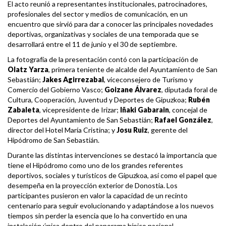
El acto reunió a representantes institucionales, patrocinadores,
profesionales del sector y medios de comunicación, en un
encuentro que sirvió para dar a conocer las principales novedades
deportivas, organizativas y sociales de una temporada que se
desarrollará entre el 11 de junio y el 30 de septiembre.
La fotografía de la presentación contó con la participación de
Olatz Yarza
, primera teniente de alcalde del Ayuntamiento de San
Sebastián;
Jakes Agirrezabal
, viceconsejero de Turismo y
Comercio del Gobierno Vasco;
Goizane Álvarez
, diputada foral de
Cultura, Cooperación, Juventud y Deportes de Gipuzkoa;
Rubén
Zabaleta
, vicepresidente de Irizar;
Iñaki Gabarain
, concejal de
Deportes del Ayuntamiento de San Sebastián;
Rafael González
,
director del Hotel María Cristina; y
Josu Ruiz
, gerente del
Hipódromo de San Sebastián.
Durante las distintas intervenciones se destacó la importancia que
tiene el Hipódromo como uno de los grandes referentes
deportivos, sociales y turísticos de Gipuzkoa, así como el papel que
desempeña en la proyección exterior de Donostia. Los
participantes pusieron en valor la capacidad de un recinto
centenario para seguir evolucionando y adaptándose a los nuevos
tiempos sin perder la esencia que lo ha convertido en una
instalación única dentro del panorama hípico nacional.