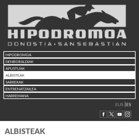
HIPODROMOA
DENBORALDIAK
APUSTUAK
ALBISTEAK
SARRERAK
ENTRENATZAILEA
HARREMANA
EUS
ES
ALBISTEAK