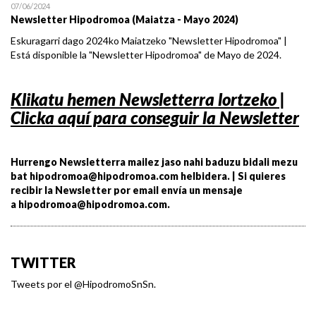
07/06/2024
Newsletter Hipodromoa (Maiatza - Mayo 2024)
Eskuragarri dago 2024ko Maiatzeko "Newsletter Hipodromoa" |
Está disponible la "Newsletter Hipodromoa" de Mayo de 2024.
Klikatu hemen Newsletterra lortzeko |
Clicka aquí para conseguir la Newsletter
Hurrengo Newsletterra mailez jaso nahi baduzu bidali mezu
bat
hipodromoa@hipodromoa.
com helbidera. | Si quieres
recibir la Newsletter por email envía un mensaje
a
hipodromoa@hipodromoa.
com.
TWITTER
Tweets por el @HipodromoSnSn.