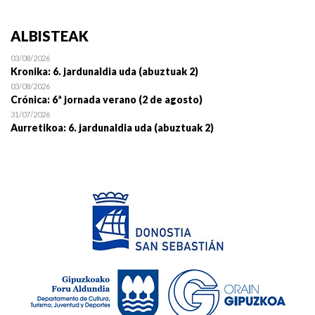
ALBISTEAK
03/08/2026
Kronika: 6. jardunaldia uda (abuztuak 2)
03/08/2026
Crónica: 6ª jornada verano (2 de agosto)
31/07/2026
Aurretikoa: 6. jardunaldia uda (abuztuak 2)