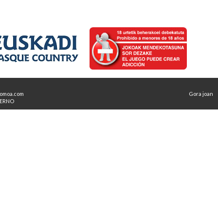
omoa.com
Gora joan
TERNO