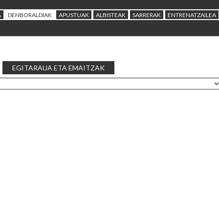
A
DENBORALDIAK
APUSTUAK
ALBISTEAK
SARRERAK
ENTRENATZAILEA
EGITARAUA ETA EMAITZAK