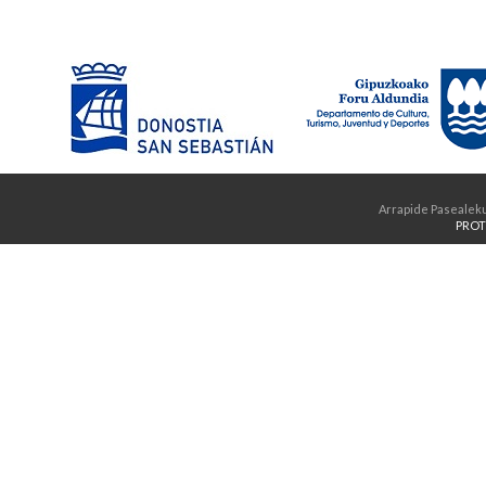
Arrapide Pasealeku
PROT