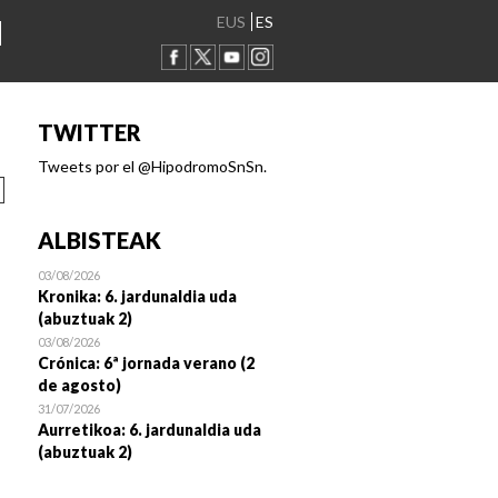
EUS
ES
TWITTER
Tweets por el @HipodromoSnSn.
ALBISTEAK
03/08/2026
Kronika: 6. jardunaldia uda
(abuztuak 2)
03/08/2026
Crónica: 6ª jornada verano (2
de agosto)
31/07/2026
Aurretikoa: 6. jardunaldia uda
(abuztuak 2)