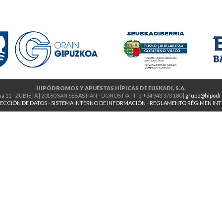
HIPÓDROMOS Y APUESTAS HÍPICAS DE EUSKADI, S.A.
a 11 - ZUBIETA | 20160 SAN SEBASTIAN - DONOSTIA | Tfo:+34 943 373 180 |
grupo@hipodr
ECCIÓN DE DATOS
-
SISTEMA INTERNO DE INFORMACIÓN
-
REGLAMENTO RÉGIMEN IN