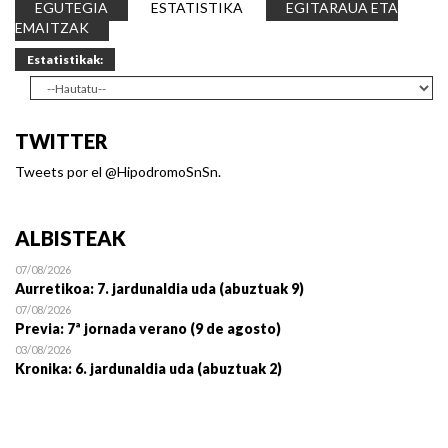
EGUTEGIA
ESTATISTIKA
EGITARAUA ETA
EMAITZAK
Estatistikak:
TWITTER
Tweets por el @HipodromoSnSn.
ALBISTEAK
07/08/2026
Aurretikoa: 7. jardunaldia uda (abuztuak 9)
07/08/2026
Previa: 7ª jornada verano (9 de agosto)
03/08/2026
Kronika: 6. jardunaldia uda (abuztuak 2)