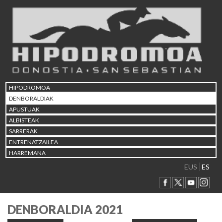
HIPODROMOA
DENBORALDIAK
APUSTUAK
ALBISTEAK
SARRERAK
ENTRENATZAILEA
HARREMANA
EUS
ES
DENBORALDIA 2021