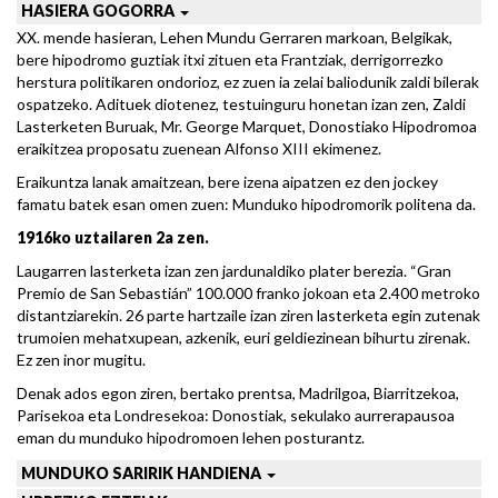
HASIERA GOGORRA
XX. mende hasieran, Lehen Mundu Gerraren markoan, Belgikak,
bere hipodromo guztiak itxi zituen eta Frantziak, derrigorrezko
herstura politikaren ondorioz, ez zuen ia zelai baliodunik zaldi bilerak
ospatzeko. Adituek diotenez, testuinguru honetan izan zen, Zaldi
Lasterketen Buruak, Mr. George Marquet, Donostiako Hipodromoa
eraikitzea proposatu zuenean Alfonso XIII ekimenez.
Eraikuntza lanak amaitzean, bere izena aipatzen ez den jockey
famatu batek esan omen zuen: Munduko hipodromorik politena da.
1916ko uztailaren 2a zen.
Laugarren lasterketa izan zen jardunaldiko plater berezia. “Gran
Premio de San Sebastián” 100.000 franko jokoan eta 2.400 metroko
distantziarekin. 26 parte hartzaile izan ziren lasterketa egin zutenak
trumoien mehatxupean, azkenik, euri geldiezinean bihurtu zirenak.
Ez zen inor mugitu.
Denak ados egon ziren, bertako prentsa, Madrilgoa, Biarritzekoa,
Parisekoa eta Londresekoa: Donostiak, sekulako aurrerapausoa
eman du munduko hipodromoen lehen posturantz.
MUNDUKO SARIRIK HANDIENA