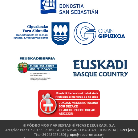
HIPÓDROMOS Y APUESTAS HÍPICAS DE EUSKADI, S.A.
Arrapide Pasealekua 11 - ZUBIETA | 20160 SAN SEBASTIAN - DONOSTIA |
Gora joan
Tfo:+34 943 373 180 |
grupo@hipodromoa.com