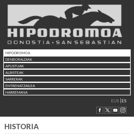
HIPODROMOA
DENBORALDIAK
APUSTUAK
ALBISTEAK
SARRERAK
ENTRENATZAILEA
HARREMANA
EUS
ES
HISTORIA