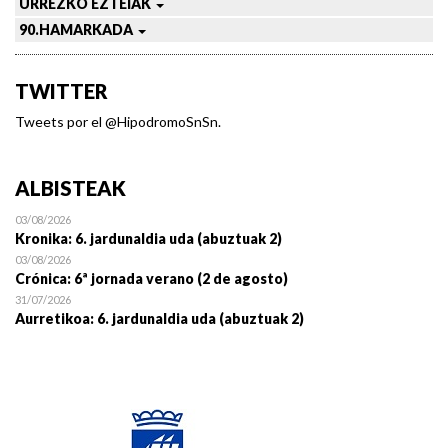
URREZKO EZTEIAK
90.HAMARKADA
TWITTER
Tweets por el @HipodromoSnSn.
ALBISTEAK
03/08/2026
Kronika: 6. jardunaldia uda (abuztuak 2)
03/08/2026
Crónica: 6ª jornada verano (2 de agosto)
31/07/2026
Aurretikoa: 6. jardunaldia uda (abuztuak 2)