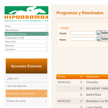
Programas y Resultados
Inicio
Fecha
Hipodromoa
Desde
Apuestas externas
Temporada 2026
Hasta
Ubicación
Noticias
Contacto
Apuestas Externas
Fecha
R
Hipódromo
¿Qué es?
09/06/2012
4
Chantilly
Tipos de Apuesta
5
BELMONT PAR
Programas y Resultados
6
MAROÑAS
Puntos de venta
08/06/2012
2
Bordeaux Le B
3
Lyon Parilly