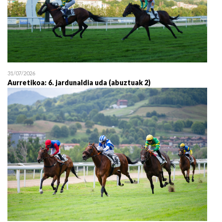
31/07/2026
Aurretikoa: 6. jardunaldia uda (abuztuak 2)