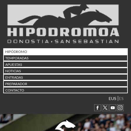
02/08 17:30
Abuztuaren 2a / 2 de ago
09/08 17:30
Abuztuaren 9a / 9 de ago
12/08 12:24
Abuztaren 12a / 12 de ag
15/08 17:05
Abuztuaren 15a / 15 de a
HIPÓDROMO
23/08 17:30
TEMPORADAS
Abuztuaren 23a / 23 de a
APUESTAS
30/08 17:30
NOTICIAS
Abuztuaren 30a / 30 de a
ENTRADAS
02/09 11:15
PREPARADOR
Irailaren 2a / 2 de septie
CONTACTO
06/09 17:30
Irailaren 6a / 6 de septie
EUS
ES
13/09 17:30
Irailaren 13a / 13 de sept
30/09 11:30
Irailaren 30a / 30 de sept
11/06 11:30