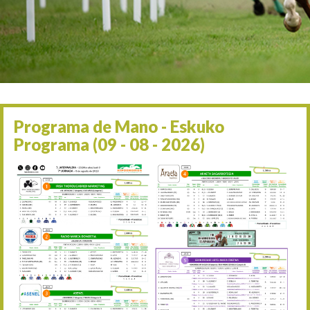
Irailaren 2a / 2 de septie
06/09 17:30
Irailaren 6a / 6 de septie
13/09 17:30
Irailaren 13a / 13 de sept
30/09 11:30
Irailaren 30a / 30 de sept
11/06 11:30
Ekainaren 11a / 11 de juni
Programa de Mano - Eskuko
05/07 11:30
Programa (09 - 08 - 2026)
Uztailaren 5a / 5 de julio
12/07 11:30
Uztailaren 12a / 12 de juli
19/07 11:30
Uztailaren 19a / 19 de juli
25/07 11:30
Uztailaren 25a / 25 de juli
02/08 17:30
Abuztuaren 2a / 2 de ago
09/08 17:30
Abuztuaren 9a / 9 de ago
12/08 12:24