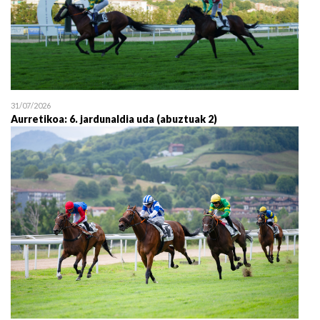
31/07/2026
Aurretikoa: 6. jardunaldia uda (abuztuak 2)