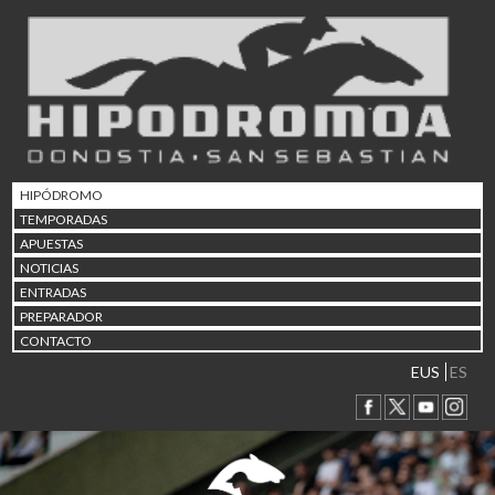
02/08 17:30
Abuztuaren 2a / 2 de ago
09/08 17:30
Abuztuaren 9a / 9 de ago
12/08 12:08
Abuztaren 12a / 12 de ag
15/08 17:05
Abuztuaren 15a / 15 de a
HIPÓDROMO
23/08 17:30
TEMPORADAS
Abuztuaren 23a / 23 de a
APUESTAS
30/08 17:30
NOTICIAS
Abuztuaren 30a / 30 de a
ENTRADAS
02/09 11:15
PREPARADOR
Irailaren 2a / 2 de septie
CONTACTO
06/09 17:30
Irailaren 6a / 6 de septie
EUS
ES
13/09 17:30
Irailaren 13a / 13 de sept
30/09 11:30
Irailaren 30a / 30 de sept
11/06 11:30