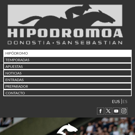
02/08 17:30
Abuztuaren 2a / 2 de ago
09/08 17:30
Abuztuaren 9a / 9 de ago
12/08 12:24
Abuztaren 12a / 12 de ag
15/08 17:05
Abuztuaren 15a / 15 de a
HIPÓDROMO
23/08 17:30
TEMPORADAS
Abuztuaren 23a / 23 de a
APUESTAS
30/08 17:30
NOTICIAS
Abuztuaren 30a / 30 de a
ENTRADAS
02/09 11:15
PREPARADOR
Irailaren 2a / 2 de septie
CONTACTO
06/09 17:30
Irailaren 6a / 6 de septie
EUS
ES
13/09 17:30
Irailaren 13a / 13 de sept
30/09 11:30
Irailaren 30a / 30 de sept
11/06 11:30