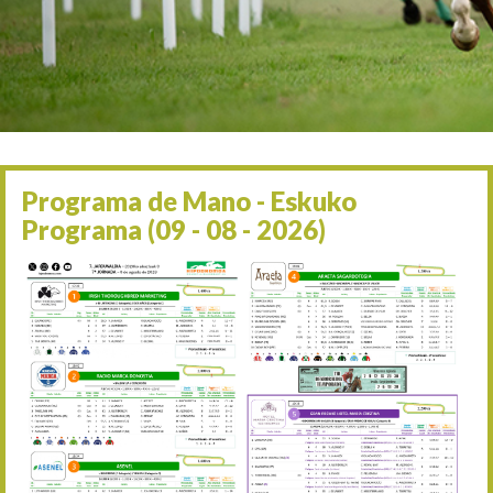
Irailaren 2a / 2 de septie
06/09 17:30
Irailaren 6a / 6 de septie
13/09 17:30
Irailaren 13a / 13 de sept
30/09 11:30
Irailaren 30a / 30 de sept
11/06 11:30
Ekainaren 11a / 11 de juni
Programa de Mano - Eskuko
05/07 11:30
Programa (09 - 08 - 2026)
Uztailaren 5a / 5 de julio
12/07 11:30
Uztailaren 12a / 12 de juli
19/07 11:30
Uztailaren 19a / 19 de juli
25/07 11:30
Uztailaren 25a / 25 de juli
02/08 17:30
Abuztuaren 2a / 2 de ago
09/08 17:30
Abuztuaren 9a / 9 de ago
12/08 12:24