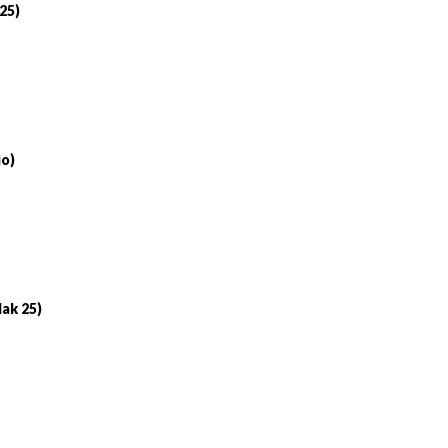
 25)
io)
lak 25)