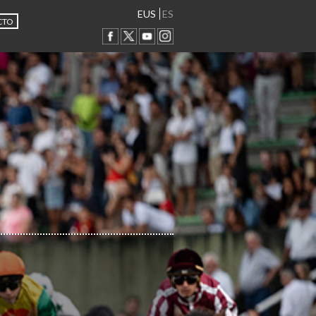
EUS
ES
CTO