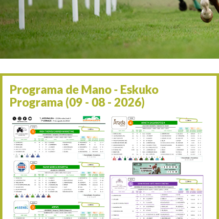
Irailaren 2a / 2 de septie
06/09 17:30
Irailaren 6a / 6 de septie
13/09 17:30
Irailaren 13a / 13 de sept
30/09 11:30
Irailaren 30a / 30 de sept
11/06 11:30
Ekainaren 11a / 11 de juni
Programa de Mano - Eskuko
05/07 11:30
Programa (09 - 08 - 2026)
Uztailaren 5a / 5 de julio
12/07 11:30
Uztailaren 12a / 12 de juli
19/07 11:30
Uztailaren 19a / 19 de juli
25/07 11:30
Uztailaren 25a / 25 de juli
02/08 17:30
Abuztuaren 2a / 2 de ago
09/08 17:30
Abuztuaren 9a / 9 de ago
12/08 12:24