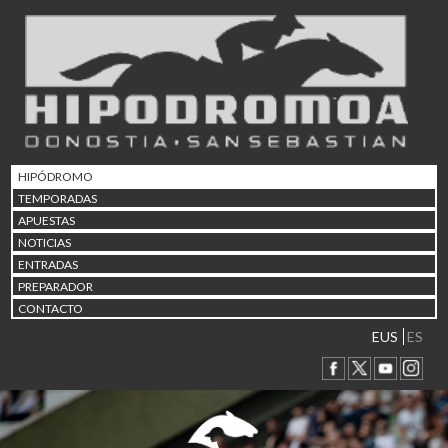
02/08 17:30
Abuztuaren 2a / 2 de ago
09/08 17:30
Abuztuaren 9a / 9 de ago
12/08 12:24
Abuztaren 12a / 12 de ag
15/08 17:05
Abuztuaren 15a / 15 de a
HIPÓDROMO
23/08 17:30
TEMPORADAS
Abuztuaren 23a / 23 de a
APUESTAS
30/08 17:30
NOTICIAS
Abuztuaren 30a / 30 de a
ENTRADAS
02/09 11:15
PREPARADOR
Irailaren 2a / 2 de septie
CONTACTO
06/09 17:30
Irailaren 6a / 6 de septie
EUS
ES
13/09 17:30
Irailaren 13a / 13 de sept
30/09 11:30
Irailaren 30a / 30 de sept
11/06 11:30