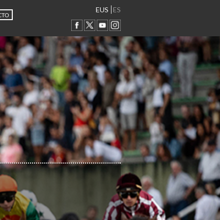
EUS
ES
CTO