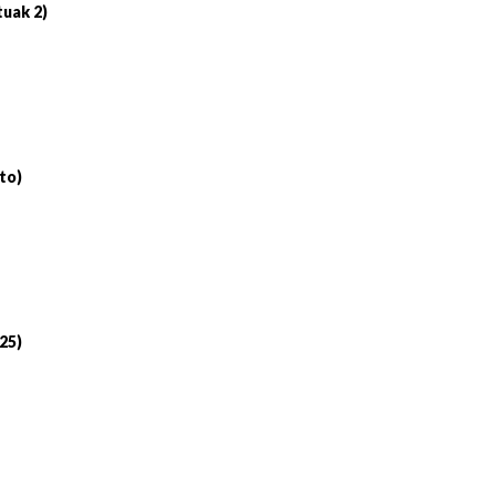
tuak 2)
to)
 25)