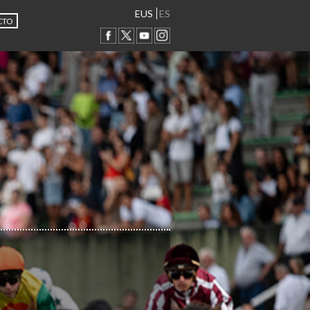
EUS
ES
CTO