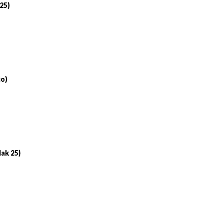
 25)
io)
lak 25)