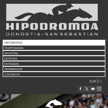
02/08 17:30
Abuztuaren 2a / 2 de ago
09/08 17:30
Abuztuaren 9a / 9 de ago
12/08 12:24
Abuztaren 12a / 12 de ag
15/08 17:05
Abuztuaren 15a / 15 de a
HIPÓDROMO
23/08 17:30
TEMPORADAS
Abuztuaren 23a / 23 de a
APUESTAS
30/08 17:30
NOTICIAS
Abuztuaren 30a / 30 de a
ENTRADAS
02/09 11:15
PREPARADOR
Irailaren 2a / 2 de septie
CONTACTO
06/09 17:30
Irailaren 6a / 6 de septie
EUS
ES
13/09 17:30
Irailaren 13a / 13 de sept
30/09 11:30
Irailaren 30a / 30 de sept
11/06 11:30