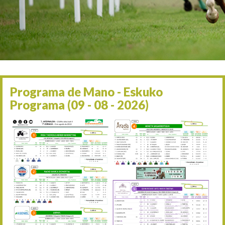
Irailaren 2a / 2 de septie
06/09 17:30
Irailaren 6a / 6 de septie
13/09 17:30
Irailaren 13a / 13 de sept
30/09 11:30
Irailaren 30a / 30 de sept
11/06 11:30
Ekainaren 11a / 11 de juni
Programa de Mano - Eskuko
05/07 11:30
Programa (09 - 08 - 2026)
Uztailaren 5a / 5 de julio
12/07 11:30
Uztailaren 12a / 12 de juli
19/07 11:30
Uztailaren 19a / 19 de juli
25/07 11:30
Uztailaren 25a / 25 de juli
02/08 17:30
Abuztuaren 2a / 2 de ago
09/08 17:30
Abuztuaren 9a / 9 de ago
12/08 12:24