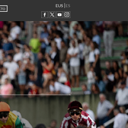
EUS
ES
CTO