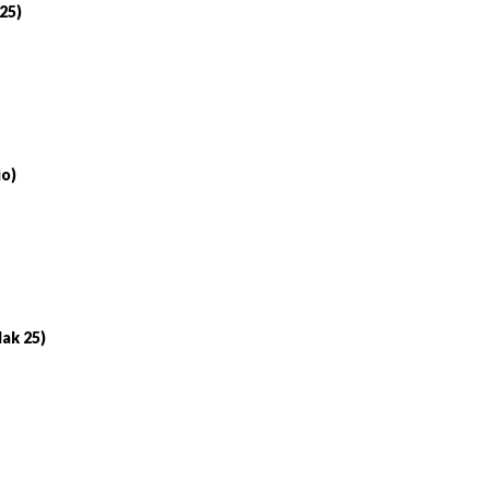
 25)
io)
lak 25)