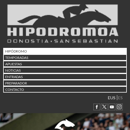
02/08 17:30
Abuztuaren 2a / 2 de ago
09/08 17:30
Abuztuaren 9a / 9 de ago
12/08 12:24
Abuztaren 12a / 12 de ag
15/08 17:05
Abuztuaren 15a / 15 de a
HIPÓDROMO
23/08 17:30
TEMPORADAS
Abuztuaren 23a / 23 de a
APUESTAS
30/08 17:30
NOTICIAS
Abuztuaren 30a / 30 de a
ENTRADAS
02/09 11:15
PREPARADOR
Irailaren 2a / 2 de septie
CONTACTO
06/09 17:30
Irailaren 6a / 6 de septie
EUS
ES
13/09 17:30
Irailaren 13a / 13 de sept
30/09 11:30
Irailaren 30a / 30 de sept
11/06 11:30