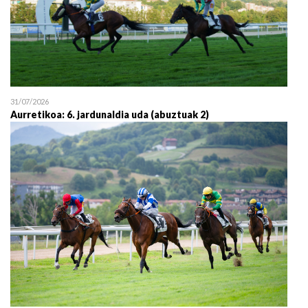
31/07/2026
Aurretikoa: 6. jardunaldia uda (abuztuak 2)