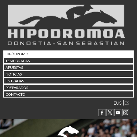
02/08 17:30
Abuztuaren 2a / 2 de ago
09/08 17:30
Abuztuaren 9a / 9 de ago
12/08 12:08
Abuztaren 12a / 12 de ag
15/08 17:05
Abuztuaren 15a / 15 de a
HIPÓDROMO
23/08 17:30
TEMPORADAS
Abuztuaren 23a / 23 de a
APUESTAS
30/08 17:30
NOTICIAS
Abuztuaren 30a / 30 de a
ENTRADAS
02/09 11:15
PREPARADOR
Irailaren 2a / 2 de septie
CONTACTO
06/09 17:30
Irailaren 6a / 6 de septie
EUS
ES
13/09 17:30
Irailaren 13a / 13 de sept
30/09 11:30
Irailaren 30a / 30 de sept
11/06 11:30